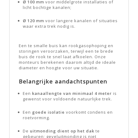
Ø 100 mm
voor middelgrote installaties of
licht bochtige kanalen;
Ø 120 mm
voor langere kanalen of situaties
waar extra trek nodig is.
Een te smalle buis kan rookgasophoping en
storingen veroorzaken, terwijl een te brede
buis de rook te snel laat afkoelen. Onze
monteurs berekenen daarom altijd de ideale
diameter en hoogte voor uw situatie.
Belangrijke aandachtspunten
Een
kanaallengte van minimaal 4 meter
is
gewenst voor voldoende natuurlijke trek.
Een
goede isolatie
voorkomt condens en
roetvorming.
De
uitmonding dient op het dak
te
gebeuren; geveluitmonding is niet