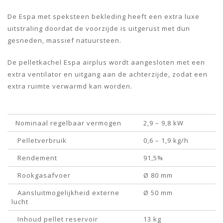
De Espa met speksteen bekleding heeft een extra luxe
uitstraling doordat de voorzijde is uitgerust met dun
gesneden, massief natuursteen.
De pelletkachel Espa airplus wordt aangesloten met een
extra ventilator en uitgang aan de achterzijde, zodat een
extra ruimte verwarmd kan worden.
Nominaal regelbaar vermogen
2,9 – 9,8 kW
Pelletverbruik
0,6 – 1,9 kg/h
Rendement
91,5%
Rookgasafvoer
Ø 80 mm
Aansluitmogelijkheid externe
Ø 50 mm
lucht
Inhoud pellet reservoir
13 kg