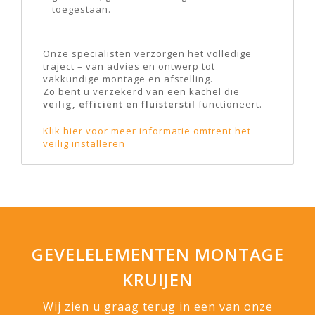
toegestaan.
Onze specialisten verzorgen het volledige
traject – van advies en ontwerp tot
vakkundige montage en afstelling.
Zo bent u verzekerd van een kachel die
veilig, efficiënt en fluisterstil
functioneert.
Klik hier voor meer informatie omtrent het
veilig installeren
GEVELELEMENTEN MONTAGE
KRUIJEN
Wij zien u graag terug in een van onze